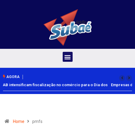
AGORA
Empresas devem facilitar vacinação de trabalhadores contra o
sarampo
Home
pmfs