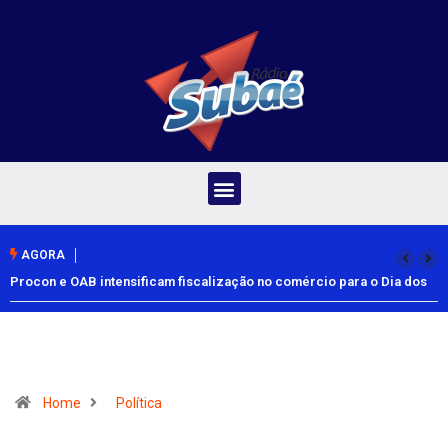
AGORA
Procon e OAB intensificam fiscalização no comércio para o Dia dos
Pais
Home
Política