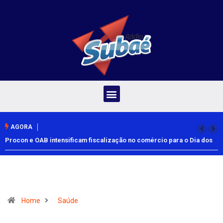
AGORA
Procon e OAB intensificam fiscalização no comércio para o Dia dos
Pais
Home
Saúde