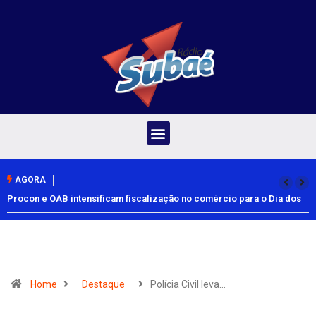
AGORA
Procon e OAB intensificam fiscalização no comércio para o Dia dos
Pais
Home
Destaque
Polícia Civil leva…