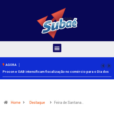
AGORA
Procon e OAB intensificam fiscalização no comércio para o Dia dos
Pais
Home
Destaque
Feira de Santana…