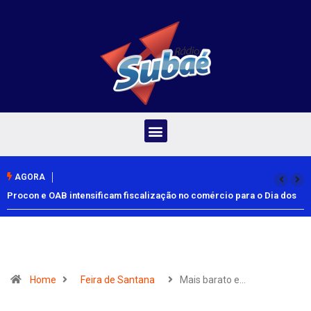
AGORA
Procon e OAB intensificam fiscalização no comércio para o Dia dos
Pais
Home
Feira de Santana
Mais barato e…