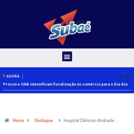
AGORA
Procon e OAB intensificam fiscalização no comércio para o Dia dos
Pais
Home
Destaque
Hospital Clériston Andrade…