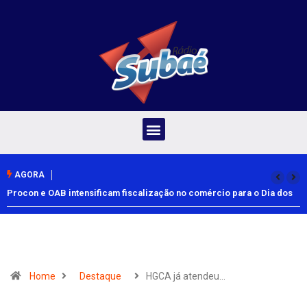
AGORA
Procon e OAB intensificam fiscalização no comércio para o Dia dos
Pais
Home
Destaque
HGCA já atendeu…