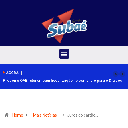
AGORA
Procon e OAB intensificam fiscalização no comércio para o Dia dos
Pais
Home
Mais Notícias
Juros do cartão…