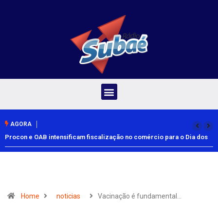
AGORA
Procon e OAB intensificam fiscalização no comércio para o Dia dos
Pais
Home
noticias
Vacinação é fundamental…