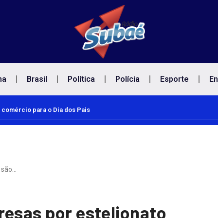
na
Brasil
Política
Polícia
Esporte
En
 comércio para o Dia dos Pais
 são…
resas por estelionato