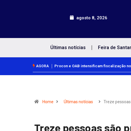
agosto 8, 2026
Últimas notícias
Feira de Santa
Procon e OAB intensificam fiscalização no
AGORA
Home
Últimas notícias
Treze pessoas
Treze pessoas são p