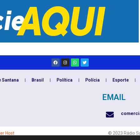
e Santana
Brasil
Política
Polícia
Esporte
EMAIL
comerci
ter Host
© 2023 Rádio Su