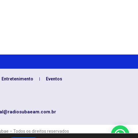
Entretenimento
Eventos
al@radiosubaeam.com.br
bae – Todos os direitos reservados