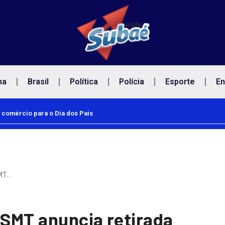
na
Brasil
Política
Polícia
Esporte
En
 comércio para o Dia dos Pais
SMT…
SMT anuncia retirada