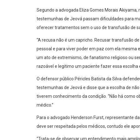
Segundo a advogada Eliza Gomes Morais Akiyama, r
testemunhas de Jeová passam dificuldades para ma
oferecer tratamentos sem o uso de transfusão de s
“A recusa não é um capricho. Recusar transfusão de 
pessoal e para viver poder em paz com ela mesma e
um ato de extremismo, de fanatismo religioso ou se
razoável e legitimo um paciente fazer essa escolha 
O defensor público Péricles Batista da Silva defen
testemunhas de Jeová e disse que a escolha de não
tiverem conhecimento da condição. “Não há como ob
médico.”
Para o advogado Henderson Furst, representante da 
deve ser respeitada pelos médicos, contudo ele apon
“Trata-se de observar um entendimento mais amplo