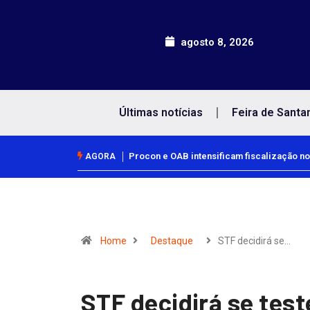
agosto 8, 2026
Últimas notícias
Feira de Santa
Procon e OAB intensificam fiscalização no
AGORA
Home
Destaque
STF decidirá se…
STF decidirá se te