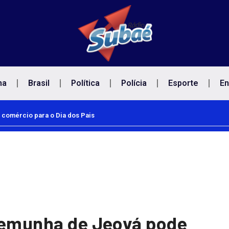
na
Brasil
Política
Polícia
Esporte
En
 comércio para o Dia dos Pais
stemunha de Jeová pode