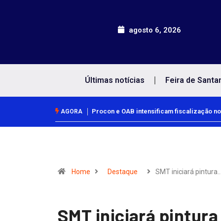
agosto 6, 2026
Últimas notícias
Feira de Santa
Procon e OAB intensificam fiscalização no
AGORA
Home
Destaque
SMT iniciará pintura
SMT iniciará pintura