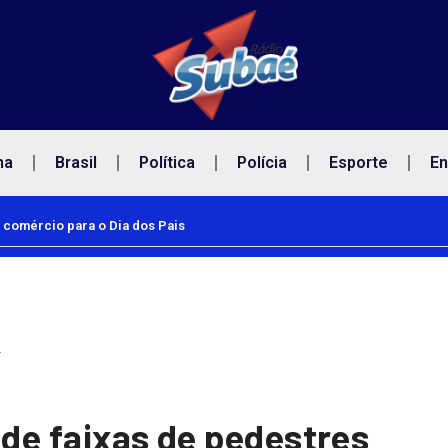
na
Brasil
Política
Polícia
Esporte
En
 comércio para o Dia dos Pais
…
 de faixas de pedestres