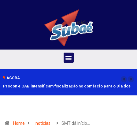
AGORA
Procon e OAB intensificam fiscalização no comércio para o Dia dos
Pais
Home
noticias
SMT dá início…