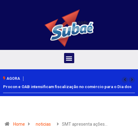
AGORA
Procon e OAB intensificam fiscalização no comércio para o Dia dos
Pais
Home
noticias
SMT apresenta ações…