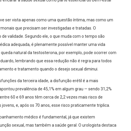
 deve ser vista apenas como uma questão íntima, mas como um
rmonais que precisam ser investigadas e tratadas. O
zo de validade. Segundo ele, o que muda com o tempo são
 médica adequada, é plenamente possível manter uma vida
 queda natural da testosterona, por exemplo, pode ocorrer com
. Eduardo, lembrando que essa redução não é regra para todos
mento e tratamento quando o desejo sexual diminui.
isfunções da terceira idade, a disfunção erétil é a mais
apontou prevalência de 45,1% em algum grau — sendo 31,2%
tre 60 e 69 anos têm cerca de 2,2 vezes mais risco de
ens, e, após os 70 anos, esse risco praticamente triplica.
mpanhamento médico é fundamental, já que existem
nção sexual, mas também a saúde geral. O urologista destaca