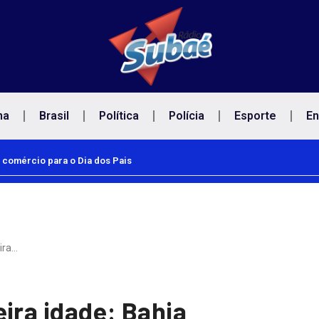
na
Brasil
Política
Polícia
Esporte
En
 Pais
Empresas devem facilitar vacinação de trabalhadores contra o sa
ira…
ira idade: Bahia