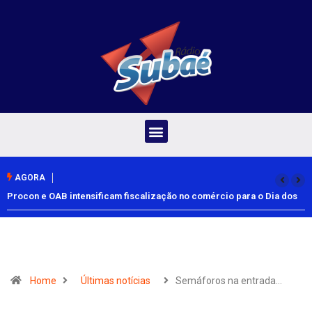
AGORA
Procon e OAB intensificam fiscalização no comércio para o Dia dos
Pais
Home
Últimas notícias
Semáforos na entrada…