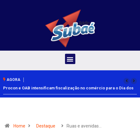
AGORA
Procon e OAB intensificam fiscalização no comércio para o Dia dos
Pais
Home
Destaque
Ruas e avenidas…