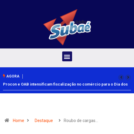
AGORA
Procon e OAB intensificam fiscalização no comércio para o Dia dos
Pais
Home
Destaque
Roubo de cargas…