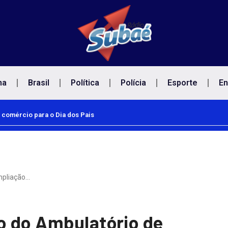
na
Brasil
Política
Polícia
Esporte
En
 comércio para o Dia dos Pais
mpliação…
o do Ambulatório de