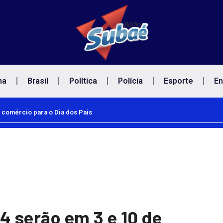
na
Brasil
Política
Polícia
Esporte
En
 comércio para o Dia dos Pais
 serão em 3 e 10 de