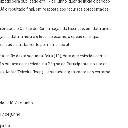
lizado será publicado em 17 de junho, quando inicia o período
 Já o resultado final, em resposta aos recursos apresentados,
ibilizado o Cartão de Confirmação da Inscrição, em data ainda
ão; a data, a hora e o local do exame; a opção de língua
ializado e tratamento por nome social.
l da União desta segunda-feira (13), data que coincide com a
o da taxa de inscrição, na Página do Participante, no site do
ais Anísio Teixeira (Inep) – entidade organizadora do certame.
do): até 7 de junho
17 de junho
 junho