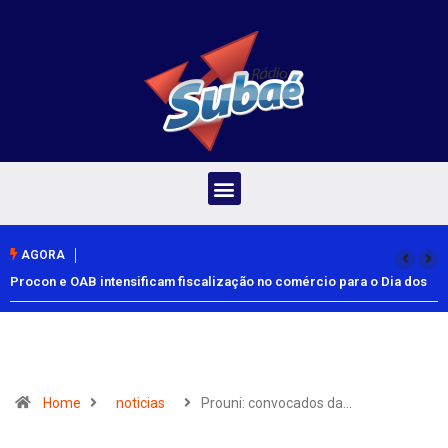
AGORA
Procon e OAB intensificam fiscalização no comércio para o Dia dos
Pais
Home
noticias
Prouni: convocados da…