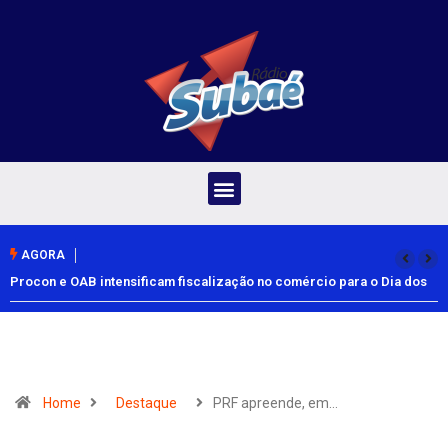
AGORA
Procon e OAB intensificam fiscalização no comércio para o Dia dos
Pais
Home
Destaque
PRF apreende, em…