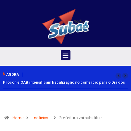
AGORA
Procon e OAB intensificam fiscalização no comércio para o Dia dos
Pais
Home
noticias
Prefeitura vai substituir…