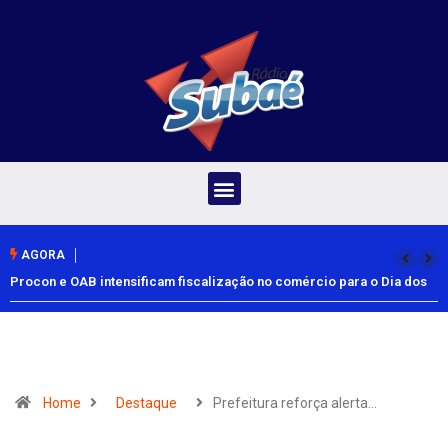
AGORA
Procon e OAB intensificam fiscalização no comércio para o Dia dos
Pais
Home
Destaque
Prefeitura reforça alerta…