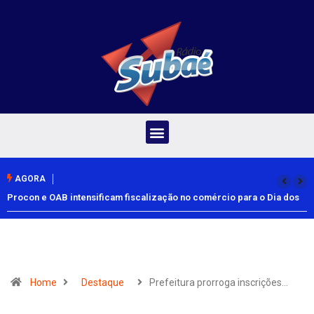
AGORA
Procon e OAB intensificam fiscalização no comércio para o Dia dos
Pais
Home
Destaque
Prefeitura prorroga inscrições…