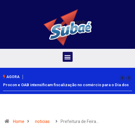
AGORA
Procon e OAB intensificam fiscalização no comércio para o Dia dos
Pais
Home
noticias
Prefeitura de Feira…