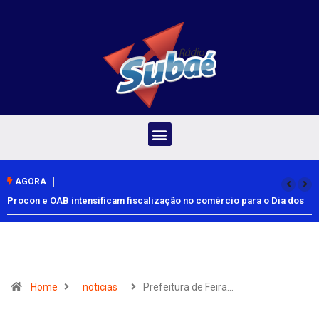
AGORA
Procon e OAB intensificam fiscalização no comércio para o Dia dos
Pais
Home
noticias
Prefeitura de Feira…