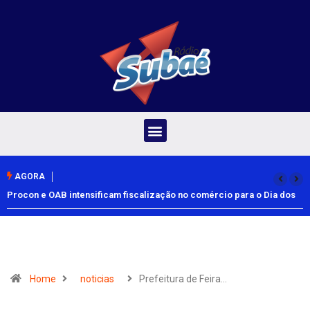
AGORA
Procon e OAB intensificam fiscalização no comércio para o Dia dos
Pais
Home
noticias
Prefeitura de Feira…