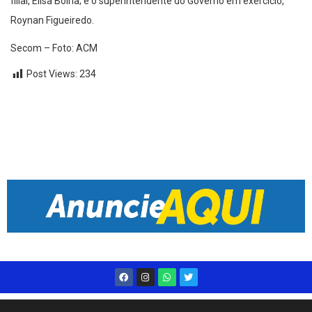
filial, Elisa Boina; e o superintendente do Governo em exercício,
Roynan Figueiredo.
Secom – Foto: ACM
Post Views:
234
Desenvolvido por
Live Center Host