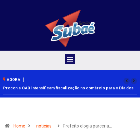
AGORA
Procon e OAB intensificam fiscalização no comércio para o Dia dos
Pais
Home
noticias
Prefeito elogia parceria…