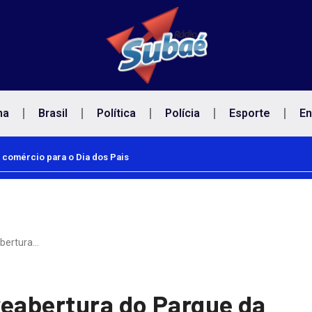
na
Brasil
Política
Polícia
Esporte
En
 comércio para o Dia dos Pais
abertura…
reabertura do Parque da