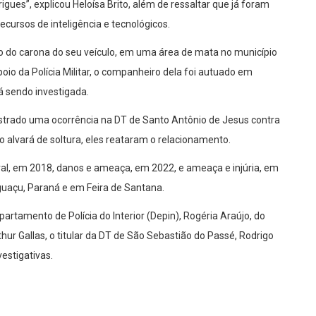
igues”, explicou Heloísa Brito, além de ressaltar que já foram
cursos de inteligência e tecnológicos.
o do carona do seu veículo, em uma área de mata no município
io da Polícia Militar, o companheiro dela foi autuado em
á sendo investigada.
istrado uma ocorrência na DT de Santo Antônio de Jesus contra
 o alvará de soltura, eles reataram o relacionamento.
al, em 2018, danos e ameaça, em 2022, e ameaça e injúria, em
guaçu, Paraná e em Feira de Santana.
artamento de Polícia do Interior (Depin), Rogéria Araújo, do
ur Gallas, o titular da DT de São Sebastião do Passé, Rodrigo
estigativas.