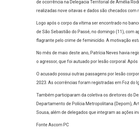
de ocorrência na Delegacia Territorial de Amélia Rodr
realizadas nove oitavas e dados são checados com re
Logo após o corpo da vítima ser encontrado no banc
de São Sebastião do Passé, no domingo (11), com apo
flagrante pelo crime de feminicídio. A motivação est
No mês de maio deste ano, Patrícia Neves havia reg
o agressor, que foi autuado por lesão corporal. Após
O acusado possui outras passagens por lesão corpor
2023. As ocorrências foram registradas em Foz do I
Também participaram da coletiva os diretores do Dep
Departamento de Polícia Metropolitana (Depom), Arth
Sousa, além de delegados que integram as ações inv
Fonte Ascom PC