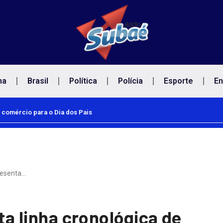
na
Brasil
Política
Polícia
Esporte
En
 comércio para o Dia dos Pais
presenta…
nta linha cronológica de