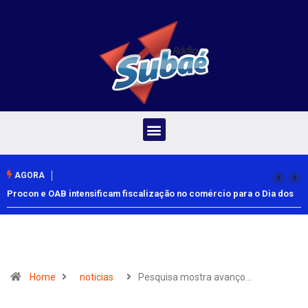
AGORA
Procon e OAB intensificam fiscalização no comércio para o Dia dos
Pais
Home
noticias
Pesquisa mostra avanço…