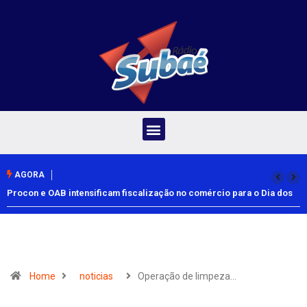
AGORA
Procon e OAB intensificam fiscalização no comércio para o Dia dos
Pais
Home
noticias
Operação de limpeza…