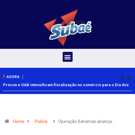
AGORA
Procon e OAB intensificam fiscalização no comércio para o Dia dos
Pais
Home
Polícia
Operação Bahamas alcança…