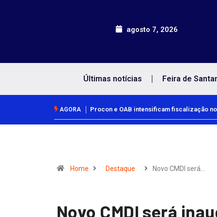
agosto 7, 2026
Últimas notícias
Feira de Santa
Procon e OAB intensificam fiscalização no
AGORA
Home
Destaque
Novo CMDI será…
Novo CMDI será inau