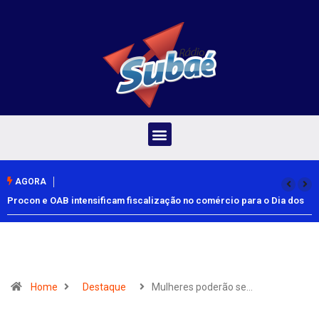
AGORA
Procon e OAB intensificam fiscalização no comércio para o Dia dos
Pais
Home
Destaque
Mulheres poderão se…