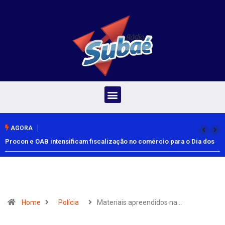
AGORA
Procon e OAB intensificam fiscalização no comércio para o Dia dos
Pais
Home
Polícia
Materiais apreendidos na…