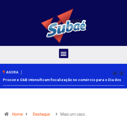
AGORA
Procon e OAB intensificam fiscalização no comércio para o Dia dos
Pais
Home
Destaque
Mais um caso…