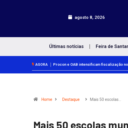
agosto 8, 2026
Últimas notícias
Feira de Santa
Procon e OAB intensificam fiscalização no comérc
AGORA
Home
Destaque
Mais 50 escolas…
Mais 50 escolas mu