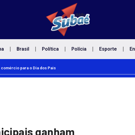
na
Brasil
Política
Polícia
Esporte
En
io para o Dia dos Pais
Empresas devem facilitar vacinação de trabalhad
nicipais ganham