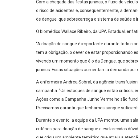
Com a chegada das festas juninas, o fluxo de veícul
o risco de acidentes e, consequentemente, a dema
de dengue, que sobrecarrega o sistema de saúde e i
O biomédico Wallace Ribeiro, da UPA Estadual, enfat
“A doação de sangue é importante durante todo o a
tem a obrigação, o dever de estar proporcionando 
vivendo um momento que é o da Dengue, que sobrec
juninos. Essas situações aumentam a demanda por sa
A enfermeira Andrea Sobral, da agência transfusiona
campanha. “Os estoques de sangue estão críticos, e
Ações como a Campanha Junho Vermelho são funda
Precisamos garantir que tenhamos sangue suficient
Durante o evento, a equipe da UPA montou uma sala
critérios para doação de sangue e esclarecidas dúvi
que criou um ambiente temático que atraiu a atenç