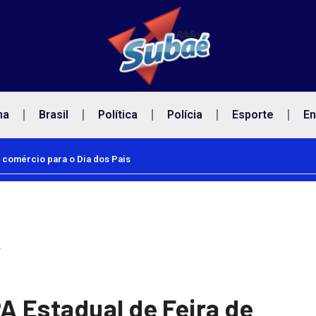
na
Brasil
Política
Polícia
Esporte
En
 comércio para o Dia dos Pais
…
 Estadual de Feira de