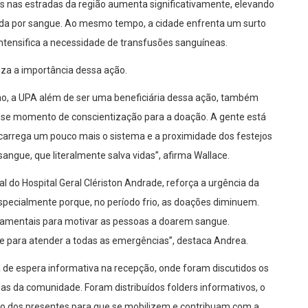
os nas estradas da região aumenta significativamente, elevando
nda por sangue. Ao mesmo tempo, a cidade enfrenta um surto
ntensifica a necessidade de transfusões sanguíneas.
iza a importância dessa ação.
no, a UPA além de ser uma beneficiária dessa ação, também
esse momento de conscientização para a doação. A gente está
arrega um pouco mais o sistema e a proximidade dos festejos
ngue, que literalmente salva vidas”, afirma Wallace.
l do Hospital Geral Clériston Andrade, reforça a urgência da
specialmente porque, no período frio, as doações diminuem.
mentais para motivar as pessoas a doarem sangue.
e para atender a todas as emergências”, destaca Andrea.
 de espera informativa na recepção, onde foram discutidos os
das da comunidade. Foram distribuídos folders informativos, o
ão dos presentes para que se mobilizem e contribuam com a