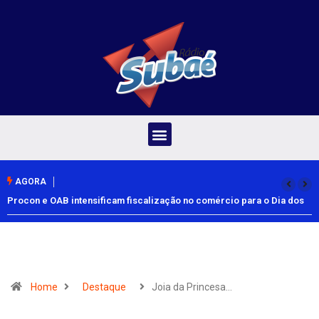
AGORA
Procon e OAB intensificam fiscalização no comércio para o Dia dos
Pais
Home
Destaque
Joia da Princesa…