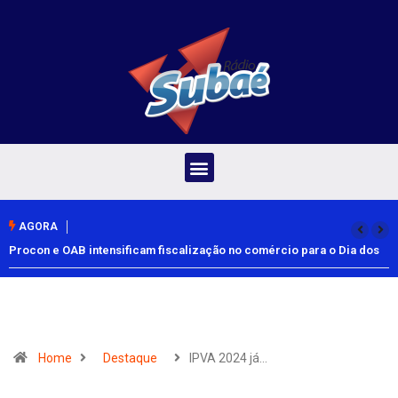
AGORA
Procon e OAB intensificam fiscalização no comércio para o Dia dos
Pais
Home
Destaque
IPVA 2024 já…