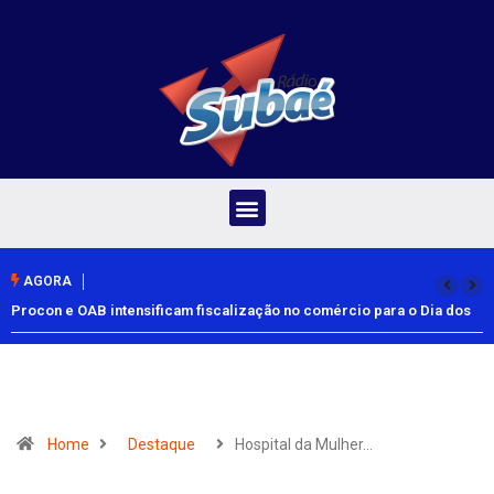
AGORA
Procon e OAB intensificam fiscalização no comércio para o Dia dos
Pais
Home
Destaque
Hospital da Mulher…