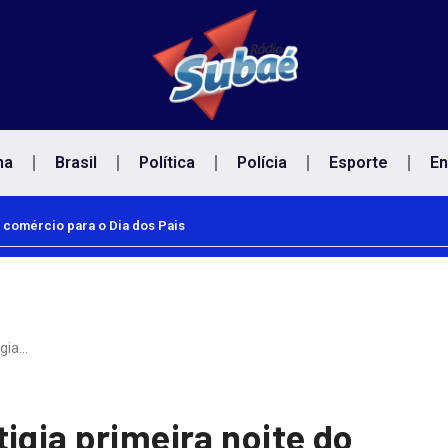
na
Brasil
Política
Polícia
Esporte
En
 comércio para o Dia dos Pais
Empresas devem facilitar vacinação de tr
igia…
igia primeira noite do