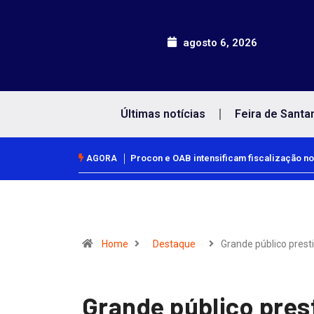
agosto 6, 2026
Últimas notícias
Feira de Santa
Procon e OAB intensificam fiscalização no
AGORA
Home
Destaque
Grande público prest
Grande público prest