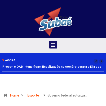
AGORA
Procon e OAB intensificam fiscalização no comércio para o Dia dos
Pais
Home
Esporte
Governo federal autoriza…