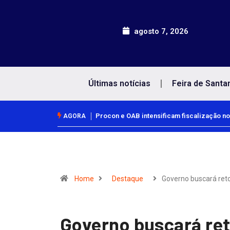
agosto 7, 2026
Últimas notícias
Feira de Santa
ão no comércio para o Dia dos Pais
Empresas devem facilitar vacinação 
AGORA
Home
Destaque
Governo buscará re
Governo buscará re