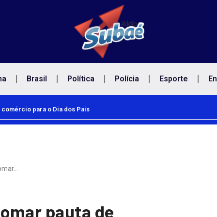
na
Brasil
Política
Polícia
Esporte
En
de trabalhadores contra o sarampo
tomar…
tomar pauta de