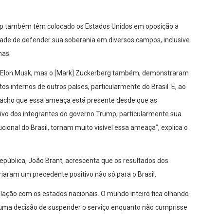
mp também têm colocado os Estados Unidos em oposição a
dade de defender sua soberania em diversos campos, inclusive
nas.
 o Elon Musk, mas o [Mark] Zuckerberg também, demonstraram
os internos de outros países, particularmente do Brasil. E, ao
u acho que essa ameaça está presente desde que as
vo dos integrantes do governo Trump, particularmente sua
ucional do Brasil, tornam muito visível essa ameaça”, explica o
 República, João Brant, acrescenta que os resultados dos
iaram um precedente positivo não só para o Brasil:
ação com os estados nacionais. O mundo inteiro fica olhando
oma uma decisão de suspender o serviço enquanto não cumprisse