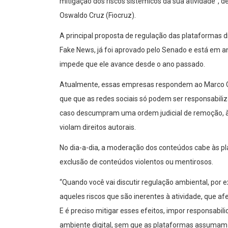
mitigação dos riscos sistêmicos da sua atividade”,
Oswaldo Cruz (Fiocruz).
A principal proposta de regulação das plataformas di
Fake News, já foi aprovado pelo Senado e está em a
impede que ele avance desde o ano passado.
Atualmente, essas empresas respondem ao Marco Civil
que que as redes sociais só podem ser responsabili
caso descumpram uma ordem judicial de remoção, à
violam direitos autorais.
No dia-a-dia, a moderação dos conteúdos cabe às pla
exclusão de conteúdos violentos ou mentirosos.
“Quando você vai discutir regulação ambiental, por e
aqueles riscos que são inerentes à atividade, que a
E é preciso mitigar esses efeitos, impor responsabil
ambiente digital, sem que as plataformas assumam 