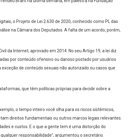
 defendeu Brant na última semana, em palestra na Fundação
gitais, o Projeto de Lei 2.630 de 2020, conhecido como PL das
nálise na Câmara dos Deputados. A falta de um acordo, porém,
 da Internet, aprovado em 2014. No seu Artigo 19, a lei diz
zadas por conteúdo ofensivo ou danoso postado por usuários
 exceção de conteúdo sexuais não autorizado ou casos que
taformas, que têm políticas próprias para decidir sobre a
xemplo, o tempo inteiro você olha para os riscos sistêmicos,
fetam direitos fundamentais ou outros marcos legais relevantes.
idades e custos. E o que a gente tem é uma distorção do
qualquer responsabilidade”, argumentou o secretário.