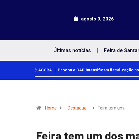
agosto 9, 2026
Últimas notícias
Feira de Santa
Procon e OAB intensificam fiscalização no
AGORA
Home
Destaque
Feira tem um…
Feira tem um dos ma