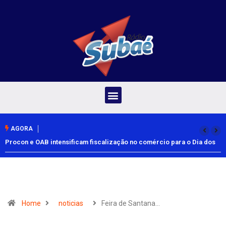
AGORA
Procon e OAB intensificam fiscalização no comércio para o Dia dos
Pais
Home
noticias
Feira de Santana…